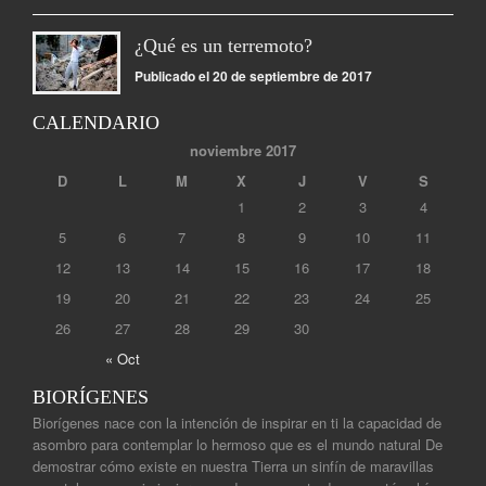
¿Qué es un terremoto?
Publicado el 20 de septiembre de 2017
CALENDARIO
noviembre 2017
D
L
M
X
J
V
S
1
2
3
4
5
6
7
8
9
10
11
12
13
14
15
16
17
18
19
20
21
22
23
24
25
26
27
28
29
30
« Oct
BIORÍGENES
Biorígenes nace con la intención de inspirar en ti la capacidad de
asombro para contemplar lo hermoso que es el mundo natural De
demostrar cómo existe en nuestra Tierra un sinfín de maravillas