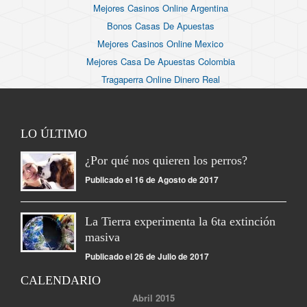
Mejores Casinos Online Argentina
Bonos Casas De Apuestas
Mejores Casinos Online Mexico
Mejores Casa De Apuestas Colombia
Tragaperra Online Dinero Real
LO ÚLTIMO
¿Por qué nos quieren los perros?
Publicado el 16 de Agosto de 2017
La Tierra experimenta la 6ta extinción
masiva
Publicado el 26 de Julio de 2017
CALENDARIO
Abril 2015