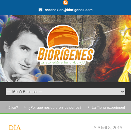
reconexion@biorigenes.com
limático?
¿Por qué nos quieren los perros?
La Tierra experimenta la 6
DÍA
//
Abril 8, 2015