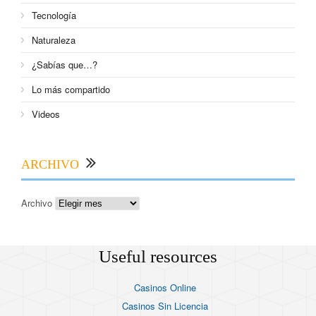
Tecnología
Naturaleza
¿Sabías que…?
Lo más compartido
Videos
ARCHIVO
Archivo
Useful resources
Casinos Online
Casinos Sin Licencia