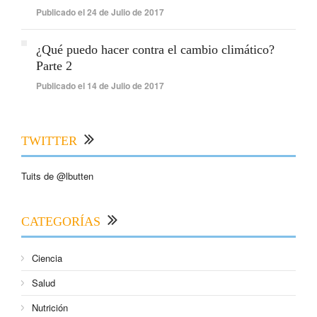
Publicado el 24 de Julio de 2017
¿Qué puedo hacer contra el cambio climático?
Parte 2
Publicado el 14 de Julio de 2017
TWITTER
Tuits de @lbutten
CATEGORÍAS
Ciencia
Salud
Nutrición