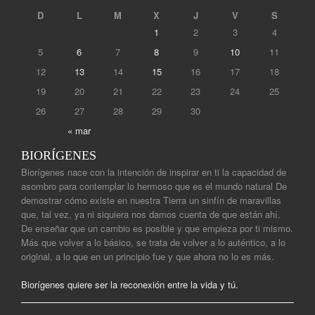
D
L
M
X
J
V
S
1
2
3
4
5
6
7
8
9
10
11
12
13
14
15
16
17
18
19
20
21
22
23
24
25
26
27
28
29
30
« mar
BIORÍGENES
Biorígenes nace con la intención de inspirar en ti la capacidad de
asombro para contemplar lo hermoso que es el mundo natural De
demostrar cómo existe en nuestra Tierra un sinfín de maravillas
que, tal vez, ya ni siquiera nos damos cuenta de que están ahí.
De enseñar que un cambio es posible y que empieza por ti mismo.
Más que volver a lo básico, se trata de volver a lo auténtico, a lo
original, a lo que en un principio fue y que ahora no lo es más.
Biorígenes quiere ser la reconexión entre la vida y tú.