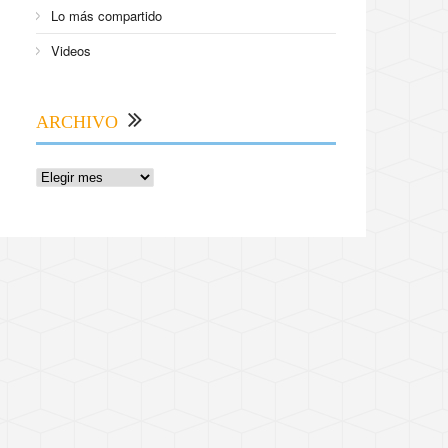
Lo más compartido
Videos
ARCHIVO