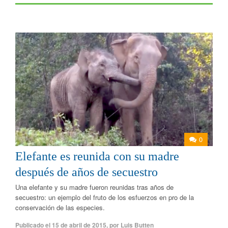
0
Elefante es reunida con su madre
después de años de secuestro
Una elefante y su madre fueron reunidas tras años de
secuestro: un ejemplo del fruto de los esfuerzos en pro de la
conservación de las especies.
Publicado el
15 de abril de 2015
,
por
Luis Butten