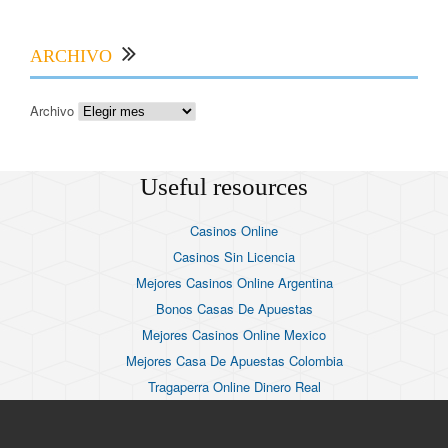
ARCHIVO
Archivo
Useful resources
Casinos Online
Casinos Sin Licencia
Mejores Casinos Online Argentina
Bonos Casas De Apuestas
Mejores Casinos Online Mexico
Mejores Casa De Apuestas Colombia
Tragaperra Online Dinero Real