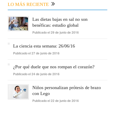
LO MÁS RECIENTE
Las dietas bajas en sal no son
benéficas: estudio global
Publicado el 29 de junio de 2016
La ciencia esta semana: 26/06/16
Publicado el 27 de junio de 2016
¿Por qué duele que nos rompan el corazón?
Publicado el 24 de junio de 2016
Niños personalizan prótesis de brazo
con Lego
Publicado el 22 de junio de 2016