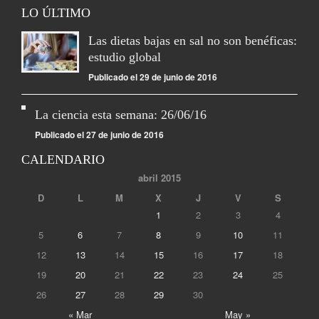
LO ÚLTIMO
Las dietas bajas en sal no son benéficas:
estudio global
Publicado el 29 de junio de 2016
La ciencia esta semana: 26/06/16
Publicado el 27 de junio de 2016
CALENDARIO
abril 2015
D
L
M
X
J
V
S
1
2
3
4
5
6
7
8
9
10
11
12
13
14
15
16
17
18
19
20
21
22
23
24
25
26
27
28
29
30
« Mar
May »