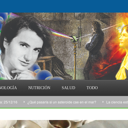
NOLOGÍA
NUTRICIÓN
SALUD
TODO
/16
¿Qué pasaría si un asteroide cae en el mar?
La ciencia esta sema