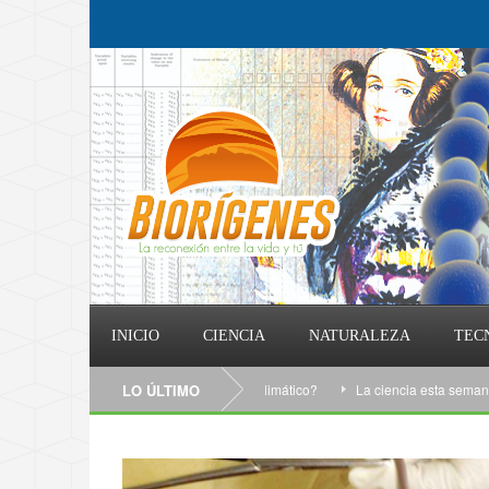
INICIO
CIENCIA
NATURALEZA
TEC
Qué puedo hacer contra el cambio climático?
LO ÚLTIMO
La ciencia esta semana: 25/12