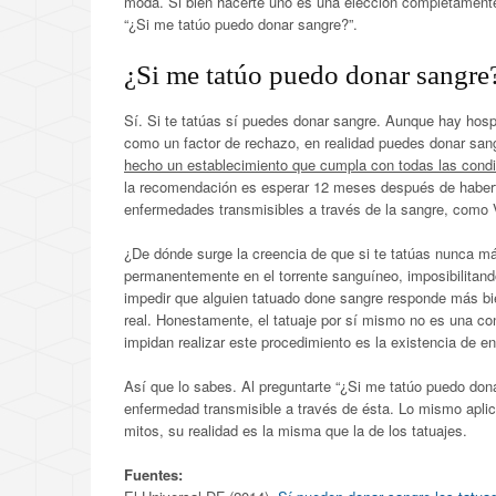
moda. Si bien hacerte uno es una elección completamente 
“¿Si me tatúo puedo donar sangre?”.
¿Si me tatúo puedo donar sangre
Sí. Si te tatúas sí puedes donar sangre. Aunque hay hospi
como un factor de rechazo, en realidad puedes donar san
hecho un establecimiento que cumpla con todas las condi
la recomendación es esperar 12 meses después de habert
enfermedades transmisibles a través de la sangre, como VIH
¿De dónde surge la creencia de que si te tatúas nunca má
permanentemente en el torrente sanguíneo, imposibilitando
impedir que alguien tatuado done sangre responde más bi
real. Honestamente, el tatuaje por sí mismo no es una con
impidan realizar este procedimiento es la existencia de e
Así que lo sabes. Al preguntarte “¿Si me tatúo puedo don
enfermedad transmisible a través de ésta. Lo mismo aplic
mitos, su realidad es la misma que la de los tatuajes.
Fuentes: