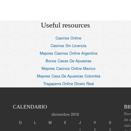
Useful resources
Casinos Online
Casinos Sin Licencia
Mejores Casinos Online Argentina
Bonos Casas De Apuestas
Mejores Casinos Online Mexico
Mejores Casa De Apuestas Colombia
Tragaperra Online Dinero Real
CALENDARIO
BI
Bior
diciembre 2016
de 
D
L
M
X
J
V
S
natu
1
2
3