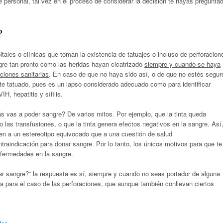
personal, tal vez en el proceso de considerar la decisión te hayas pregunta
?
tales o clínicas que toman la existencia de tatuajes o incluso de perforacion
gre tan pronto como las heridas hayan cicatrizado
siempre y cuando se haya
ciones sanitarias
. En caso de que no haya sido así, o de que no estés segur
e tatuado, pues es un lapso considerado adecuado como para identificar
, hepatitis y sífilis.
s vas a poder sangre? De varios mitos. Por ejemplo, que la tinta queda
 las transfusiones, o que la tinta genera efectos negativos en la sangre. Así
en a un estereotipo equivocado que a una cuestión de salud
traindicación para donar sangre. Por lo tanto, los únicos motivos para que te
nfermedades en la sangre.
ar sangre?” la respuesta es sí, siempre y cuando no seas portador de alguna
a para el caso de las perforaciones, que aunque también conllevan ciertos