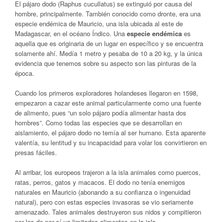
El pájaro dodo (Raphus cucullatus) se extinguió por causa del
hombre, principalmente. También conocido como dronte, era una
especie endémica de Mauricio, una isla ubicada al este de
Madagascar, en el océano Índico. Una
especie endémica
es
aquella que es originaria de un lugar en específico y se encuentra
solamente ahí. Medía 1 metro y pesaba de 10 a 20 kg, y la única
evidencia que tenemos sobre su aspecto son las pinturas de la
época.
Cuando los primeros exploradores holandeses llegaron en 1598,
empezaron a cazar este animal particularmente como una fuente
de alimento, pues “un solo pájaro podía alimentar hasta dos
hombres”. Como todas las especies que se desarrollan en
aislamiento, el pájaro dodo no temía al ser humano. Esta aparente
valentía, su lentitud y su incapacidad para volar los convirtieron en
presas fáciles.
Al arribar, los europeos trajeron a la isla animales como puercos,
ratas, perros, gatos y macacos. El dodo no tenía enemigos
naturales en Mauricio (abonando a su confianza o ingenuidad
natural), pero con estas especies invasoras se vio seriamente
amenazado. Tales animales destruyeron sus nidos y compitieron
por los de por sí ya limitados alimentos en la isla.