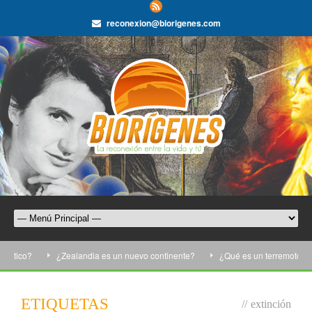
reconexion@biorigenes.com
tico?
¿Zealandia es un nuevo continente?
¿Qué es un terremoto?
ETIQUETAS
//
extinción