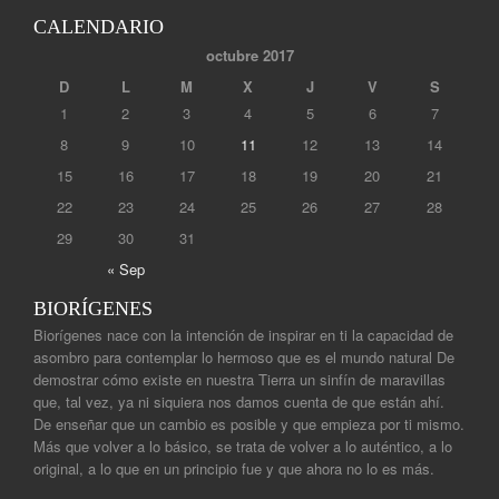
CALENDARIO
octubre 2017
D
L
M
X
J
V
S
1
2
3
4
5
6
7
8
9
10
11
12
13
14
15
16
17
18
19
20
21
22
23
24
25
26
27
28
29
30
31
« Sep
BIORÍGENES
Biorígenes nace con la intención de inspirar en ti la capacidad de
asombro para contemplar lo hermoso que es el mundo natural De
demostrar cómo existe en nuestra Tierra un sinfín de maravillas
que, tal vez, ya ni siquiera nos damos cuenta de que están ahí.
De enseñar que un cambio es posible y que empieza por ti mismo.
Más que volver a lo básico, se trata de volver a lo auténtico, a lo
original, a lo que en un principio fue y que ahora no lo es más.