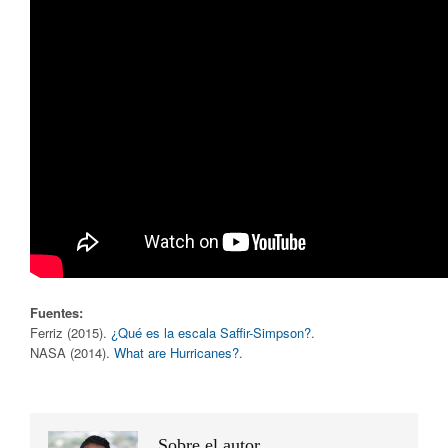
Fuentes:
Ferriz (2015).
¿Qué es la escala Saffir-Simpson?
.
NASA (2014).
What are Hurricanes?
.
Sobre el autor