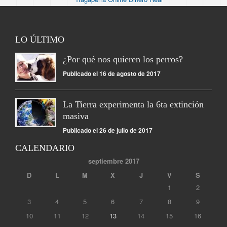
LO ÚLTIMO
¿Por qué nos quieren los perros?
Publicado el 16 de agosto de 2017
La Tierra experimenta la 6ta extinción
masiva
Publicado el 26 de julio de 2017
CALENDARIO
septiembre 2017
D
L
M
X
J
V
S
1
2
3
4
5
6
7
8
9
10
11
12
13
14
15
16