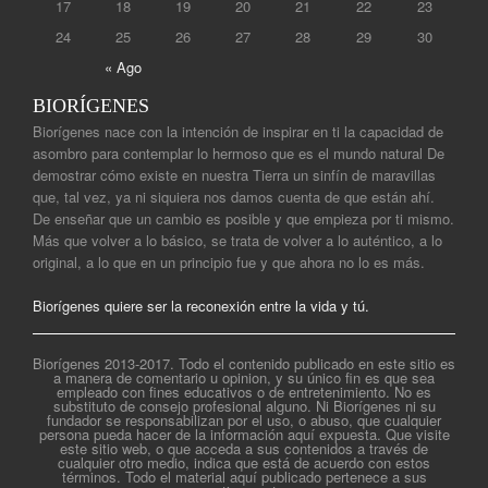
17
18
19
20
21
22
23
24
25
26
27
28
29
30
« Ago
BIORÍGENES
Biorígenes nace con la intención de inspirar en ti la capacidad de
asombro para contemplar lo hermoso que es el mundo natural De
demostrar cómo existe en nuestra Tierra un sinfín de maravillas
que, tal vez, ya ni siquiera nos damos cuenta de que están ahí.
De enseñar que un cambio es posible y que empieza por ti mismo.
Más que volver a lo básico, se trata de volver a lo auténtico, a lo
original, a lo que en un principio fue y que ahora no lo es más.
Biorígenes quiere ser la reconexión entre la vida y tú.
Biorígenes 2013-2017. Todo el contenido publicado en este sitio es
a manera de comentario u opinion, y su único fin es que sea
empleado con fines educativos o de entretenimiento. No es
substituto de consejo profesional alguno. Ni Biorígenes ni su
fundador se responsabilizan por el uso, o abuso, que cualquier
persona pueda hacer de la información aquí expuesta. Que visite
este sitio web, o que acceda a sus contenidos a través de
cualquier otro medio, indica que está de acuerdo con estos
términos. Todo el material aquí publicado pertenece a sus