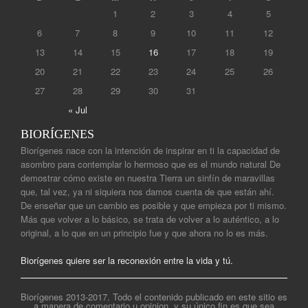
1
2
3
4
5
6
7
8
9
10
11
12
13
14
15
16
17
18
19
20
21
22
23
24
25
26
27
28
29
30
31
« Jul
BIORÍGENES
Biorígenes nace con la intención de inspirar en ti la capacidad de
asombro para contemplar lo hermoso que es el mundo natural De
demostrar cómo existe en nuestra Tierra un sinfín de maravillas
que, tal vez, ya ni siquiera nos damos cuenta de que están ahí.
De enseñar que un cambio es posible y que empieza por ti mismo.
Más que volver a lo básico, se trata de volver a lo auténtico, a lo
original, a lo que en un principio fue y que ahora no lo es más.
Biorígenes quiere ser la reconexión entre la vida y tú.
Biorígenes 2013-2017. Todo el contenido publicado en este sitio es
a manera de comentario u opinion, y su único fin es que sea