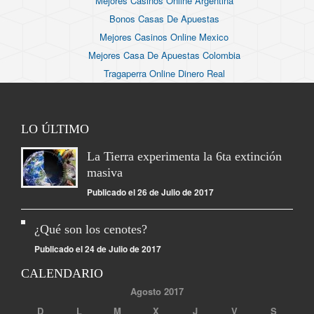
Mejores Casinos Online Argentina
Bonos Casas De Apuestas
Mejores Casinos Online Mexico
Mejores Casa De Apuestas Colombia
Tragaperra Online Dinero Real
LO ÚLTIMO
La Tierra experimenta la 6ta extinción
masiva
Publicado el 26 de Julio de 2017
¿Qué son los cenotes?
Publicado el 24 de Julio de 2017
CALENDARIO
Agosto 2017
D
L
M
X
J
V
S