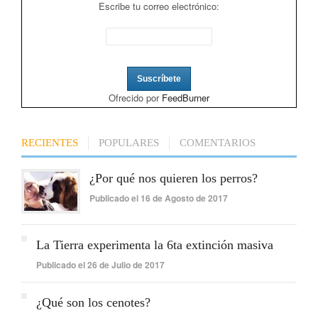
Escribe tu correo electrónico:
Ofrecido por
FeedBurner
RECIENTES
POPULARES
COMENTARIOS
¿Por qué nos quieren los perros?
Publicado el 16 de Agosto de 2017
La Tierra experimenta la 6ta extinción masiva
Publicado el 26 de Julio de 2017
¿Qué son los cenotes?