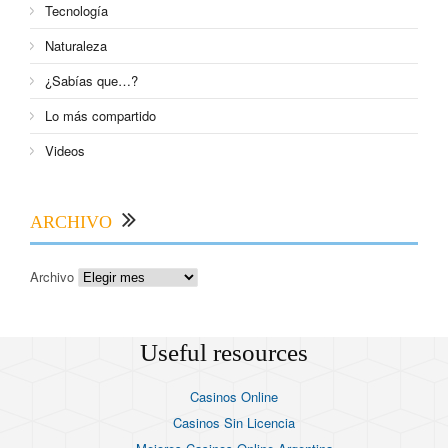
Tecnología
Naturaleza
¿Sabías que…?
Lo más compartido
Videos
ARCHIVO
Archivo
Useful resources
Casinos Online
Casinos Sin Licencia