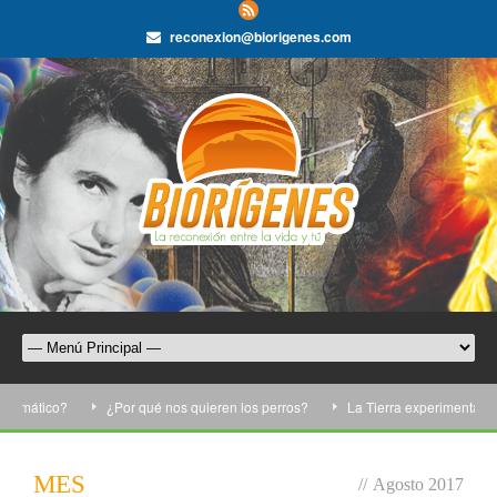
reconexion@biorigenes.com
limático?
¿Por qué nos quieren los perros?
La Tierra experimenta la 6t
MES
//
Agosto 2017