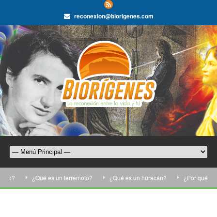
reconexion@biorigenes.com
o?
¿Qué es un terremoto?
¿Qué es un huracán?
¿Por qué nos qui