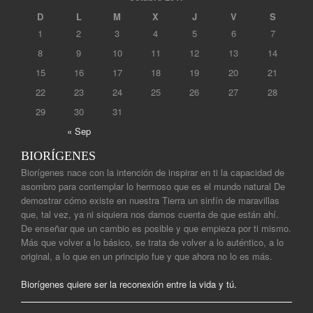
D
L
M
X
J
V
S
1
2
3
4
5
6
7
8
9
10
11
12
13
14
15
16
17
18
19
20
21
22
23
24
25
26
27
28
29
30
31
« Sep
BIORÍGENES
Biorígenes nace con la intención de inspirar en ti la capacidad de
asombro para contemplar lo hermoso que es el mundo natural De
demostrar cómo existe en nuestra Tierra un sinfín de maravillas
que, tal vez, ya ni siquiera nos damos cuenta de que están ahí.
De enseñar que un cambio es posible y que empieza por ti mismo.
Más que volver a lo básico, se trata de volver a lo auténtico, a lo
original, a lo que en un principio fue y que ahora no lo es más.
Biorígenes quiere ser la reconexión entre la vida y tú.