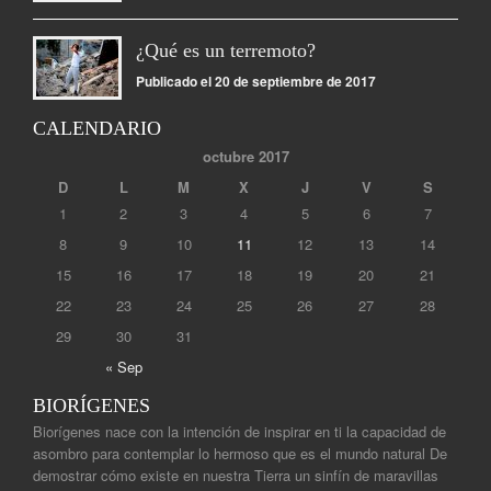
¿Qué es un terremoto?
Publicado el 20 de septiembre de 2017
CALENDARIO
octubre 2017
D
L
M
X
J
V
S
1
2
3
4
5
6
7
8
9
10
11
12
13
14
15
16
17
18
19
20
21
22
23
24
25
26
27
28
29
30
31
« Sep
BIORÍGENES
Biorígenes nace con la intención de inspirar en ti la capacidad de
asombro para contemplar lo hermoso que es el mundo natural De
demostrar cómo existe en nuestra Tierra un sinfín de maravillas