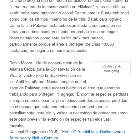
El área protegida que se intenta establecer se considera como “la
última frontera de la conservación en Filipinas”, y los científicos
están trabajando tanto como con el Centro para la Sustentabilidad
como con los últimos miembros de la tribu Batak para lograrlo.
Como la isla Palawan está subdesarrollada a comparación de
otras zonas boscosas en el país, es probable que se hagan
descubrimientos como éste en los próximos meses,
particularmente porque el área a proteger (de unas 40,000
hectáreas) es hogar a numerosas especies.
Robin Moore, jefe de conservación de la
Cecilia del rio
Alianza Global para la Conservación de la
Malatgang.
Vida Silvestre y de la Superviviencia de
los Anfibios afirma: “Nunca imaginé que el
sapo de Palawan sería redescubierto en el área que estamos
trabajando para proteger”. Y agrega: “Encontrar especies perdidas
siempre es emocionante, pero redescubrir dos especies perdidas
en el bosque que estamos trabajando para proteger es
sencillamente increíble, y valida la necesidad de proyectos como
éste para prevenir la extinción de especies tan elusivas”.
Fuente:
National Geographic (2015).
“Extinct” Amphibians Rediscovered
After Nearly Half a Century
.