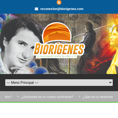
reconexion@biorigenes.com
tico?
¿Zealandia es un nuevo continente?
¿Qué es un terremoto?