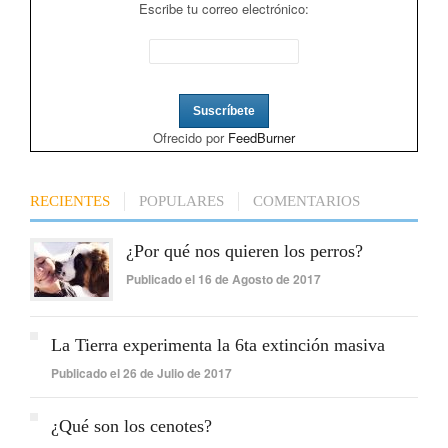
Escribe tu correo electrónico:
Ofrecido por
FeedBurner
RECIENTES
POPULARES
COMENTARIOS
¿Por qué nos quieren los perros?
Publicado el 16 de Agosto de 2017
La Tierra experimenta la 6ta extinción masiva
Publicado el 26 de Julio de 2017
¿Qué son los cenotes?