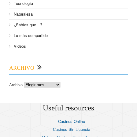
Tecnología
Naturaleza
¿Sabías que…?
Lo más compartido
Videos
ARCHIVO
Archivo
Useful resources
Casinos Online
Casinos Sin Licencia