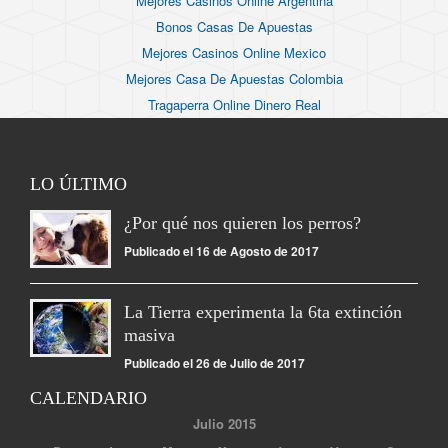
Mejores Casinos Online Argentina
Bonos Casas De Apuestas
Mejores Casinos Online Mexico
Mejores Casa De Apuestas Colombia
Tragaperra Online Dinero Real
LO ÚLTIMO
¿Por qué nos quieren los perros?
Publicado el 16 de Agosto de 2017
La Tierra experimenta la 6ta extinción
masiva
Publicado el 26 de Julio de 2017
CALENDARIO
Julio 2015