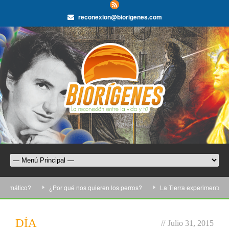
reconexion@biorigenes.com
limático?
¿Por qué nos quieren los perros?
La Tierra experimenta la 6t
DÍA
//
Julio 31, 2015