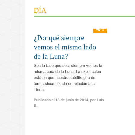
DÍA
0
¿Por qué siempre
vemos el mismo lado
de la Luna?
Sea la fase que sea, siempre vemos la
misma cara de la Luna. La explicación
está en que nuestro satélite gira de
forma sincronizada en relación a la
Tierra.
Publicado el
18 de junio de 2014
,
por
Luis
B.