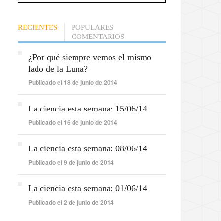
RECIENTES
POPULARES
COMENTARIOS
¿Por qué siempre vemos el mismo
lado de la Luna?
Publicado el 18 de junio de 2014
La ciencia esta semana: 15/06/14
Publicado el 16 de junio de 2014
La ciencia esta semana: 08/06/14
Publicado el 9 de junio de 2014
La ciencia esta semana: 01/06/14
Publicado el 2 de junio de 2014