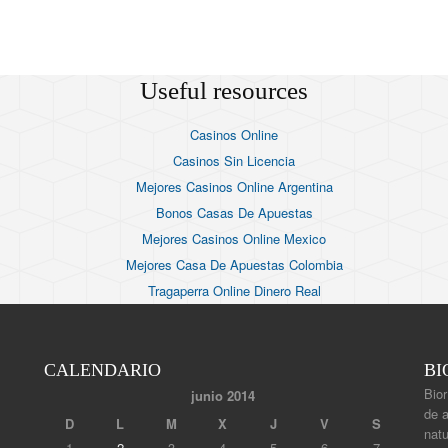
Useful resources
Casinos Online
Casinos Sin Licencia
Mejores Casinos Online Argentina
Bonos Casas De Apuestas
Mejores Casinos Online Mexico
Mejores Casa De Apuestas Colombia
Tragaperra Online Dinero Real
CALENDARIO
BI
Bior
junio 2014
de 
D
L
M
X
J
V
S
natu
1
2
3
4
5
6
7