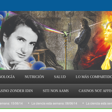
NOLOGÍA
NUTRICIÓN
SALUD
LO MÁS COMPARTID
SINO ZONDER IDIN
SITI NON AAMS
CASINOS NOT AFF
na: 15/06/14
La ciencia esta semana: 08/06/14
La ciencia esta semana