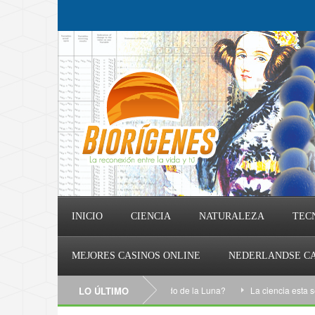
INICIO
CIENCIA
NATURALEZA
TEC
MEJORES CASINOS ONLINE
NEDERLANDSE CA
¿Por qué siempre vemos el mismo lado de la Luna?
LO ÚLTIMO
La ciencia esta sema