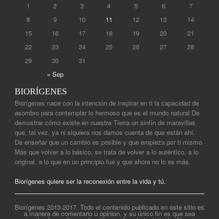
1
2
3
4
5
6
7
8
9
10
11
12
13
14
15
16
17
18
19
20
21
22
23
24
25
26
27
28
29
30
31
« Sep
BIORÍGENES
Biorígenes nace con la intención de inspirar en ti la capacidad de
asombro para contemplar lo hermoso que es el mundo natural De
demostrar cómo existe en nuestra Tierra un sinfín de maravillas
que, tal vez, ya ni siquiera nos damos cuenta de que están ahí.
De enseñar que un cambio es posible y que empieza por ti mismo.
Más que volver a lo básico, se trata de volver a lo auténtico, a lo
original, a lo que en un principio fue y que ahora no lo es más.
Biorígenes quiere ser la reconexión entre la vida y tú.
Biorígenes 2013-2017. Todo el contenido publicado en este sitio es
a manera de comentario u opinion, y su único fin es que sea