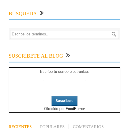
BÚSQUEDA
SUSCRÍBETE AL BLOG
Escribe tu correo electrónico:
Ofrecido por
FeedBurner
RECIENTES
POPULARES
COMENTARIOS