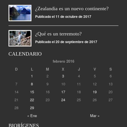
¿Zealandia es un nuevo continente?
Publicado el 11 de octubre de 2017
¿Qué es un terremoto?
Publicado el 20 de septiembre de 2017
CALENDARIO
febrero 2016
D
L
M
X
J
V
S
1
2
3
4
5
6
7
8
9
10
11
12
13
14
15
16
17
18
19
20
21
22
23
24
25
26
27
28
29
« Ene
Mar »
BIORÍGENES