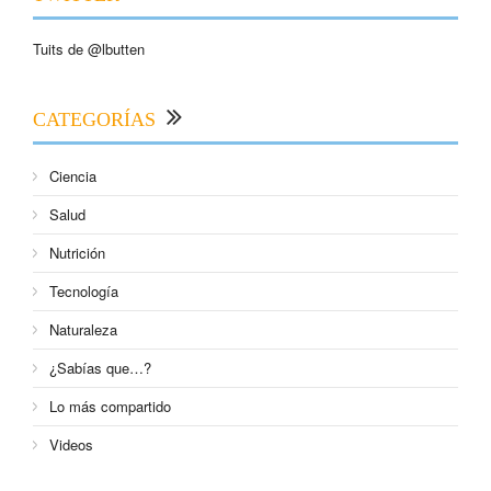
Tuits de @lbutten
CATEGORÍAS
Ciencia
Salud
Nutrición
Tecnología
Naturaleza
¿Sabías que…?
Lo más compartido
Videos