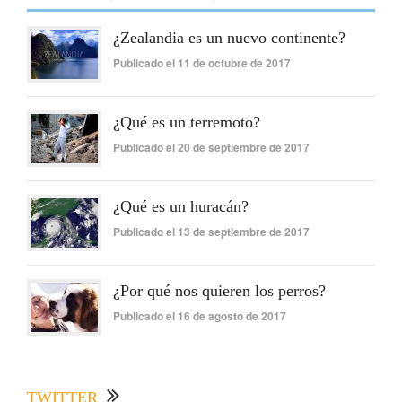
¿Zealandia es un nuevo continente?
Publicado el 11 de octubre de 2017
¿Qué es un terremoto?
Publicado el 20 de septiembre de 2017
¿Qué es un huracán?
Publicado el 13 de septiembre de 2017
¿Por qué nos quieren los perros?
Publicado el 16 de agosto de 2017
TWITTER