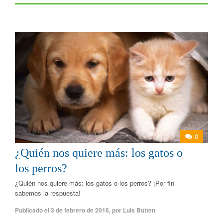
0
¿Quién nos quiere más: los gatos o
los perros?
¿Quién nos quiere más: los gatos o los perros? ¡Por fin
sabemos la respuesta!
Publicado el
3 de febrero de 2016
,
por
Luis Butten