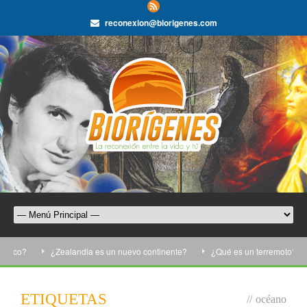
reconexion@biorigenes.com
co?
¿Zealandia es un nuevo continente?
¿Qué es un terremoto?
ETIQUETAS
//
océano