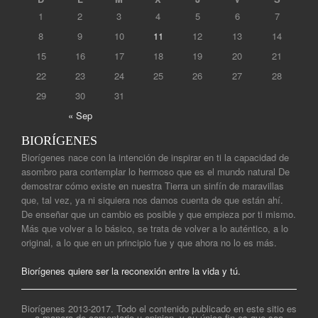
1
2
3
4
5
6
7
8
9
10
11
12
13
14
15
16
17
18
19
20
21
22
23
24
25
26
27
28
29
30
31
« Sep
BIORÍGENES
Biorígenes nace con la intención de inspirar en ti la capacidad de
asombro para contemplar lo hermoso que es el mundo natural De
demostrar cómo existe en nuestra Tierra un sinfín de maravillas
que, tal vez, ya ni siquiera nos damos cuenta de que están ahí.
De enseñar que un cambio es posible y que empieza por ti mismo.
Más que volver a lo básico, se trata de volver a lo auténtico, a lo
original, a lo que en un principio fue y que ahora no lo es más.
Biorígenes quiere ser la reconexión entre la vida y tú.
Biorígenes 2013-2017. Todo el contenido publicado en este sitio es
a manera de comentario u opinion, y su único fin es que sea