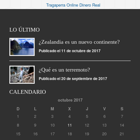
Tragaperra Online Dinero Real
LO ÚLTIMO
¿Zealandia es un nuevo continente?
Publicado el 11 de octubre de 2017
¿Qué es un terremoto?
Publicado el 20 de septiembre de 2017
CALENDARIO
octubre 2017
D
L
M
X
J
V
S
1
2
3
4
5
6
7
8
9
10
11
12
13
14
15
16
17
18
19
20
21