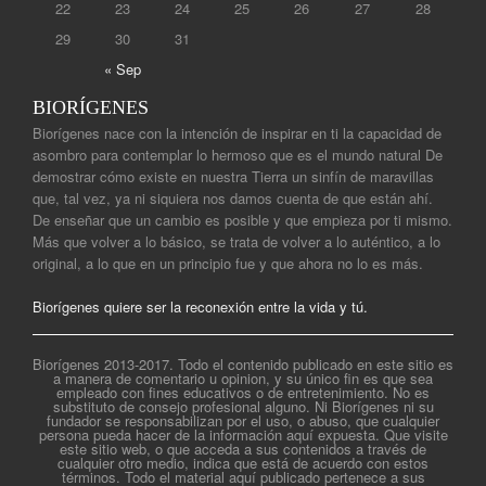
22
23
24
25
26
27
28
29
30
31
« Sep
BIORÍGENES
Biorígenes nace con la intención de inspirar en ti la capacidad de
asombro para contemplar lo hermoso que es el mundo natural De
demostrar cómo existe en nuestra Tierra un sinfín de maravillas
que, tal vez, ya ni siquiera nos damos cuenta de que están ahí.
De enseñar que un cambio es posible y que empieza por ti mismo.
Más que volver a lo básico, se trata de volver a lo auténtico, a lo
original, a lo que en un principio fue y que ahora no lo es más.
Biorígenes quiere ser la reconexión entre la vida y tú.
Biorígenes 2013-2017. Todo el contenido publicado en este sitio es
a manera de comentario u opinion, y su único fin es que sea
empleado con fines educativos o de entretenimiento. No es
substituto de consejo profesional alguno. Ni Biorígenes ni su
fundador se responsabilizan por el uso, o abuso, que cualquier
persona pueda hacer de la información aquí expuesta. Que visite
este sitio web, o que acceda a sus contenidos a través de
cualquier otro medio, indica que está de acuerdo con estos
términos. Todo el material aquí publicado pertenece a sus