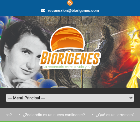
reconexion@biorigenes.com
co?
¿Zealandia es un nuevo continente?
¿Qué es un terremoto?