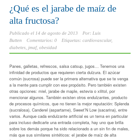
¿Qué es el jarabe de maíz de
alta fructosa?
Publicado el
14 de agosto de 2013
Por:
Luis
Butten
Comentarios: 0
Etiquetas:
cardiovascular
,
diabetes
,
jmaf
,
obesidad
Panes, galletas, refrescos, salsa catsup, jugos… Tenemos una
infinidad de productos que requieren cierta dulzura. El azúcar
común (sucrosa) puede ser la primera alternativa que se te venga
a la mente para cumplir con ese propósito. Pero también existen
otras opciones: miel, jarabe de maple, estevia o xilitol, por
mencionar algunos. También existen otros endulzantes, producto
de procesos químicos, que no tienen la mejor reputación: Splenda
(sucralosa), Canderel (aspartame), Sweet’N Low (sacarina), entre
varios. Aunque cada endulzante artificial es un tema en particular
para incluso dedicarle una entrada completa, hay uno que brilla
sobre los demás porque ha sido relacionado a un sin fin de males,
más que sus similares sintéticos: el jarabe de maíz de alta