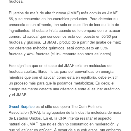
fructosa.
El jarabe de maíz de alta fructosa (JMAF) más común es JMAF
55, y se encuentra en innumerables productos. Para detectar su
presencia en un alimento, tan solo en cuestión de leer su lista de
ingredientes. El debate inicia cuando se le compara con el azúcar
común. El azúcar que conocemos está compuesto en 50/50 por
fructosa y glucosa. El JMAF, producido a partir del jarabe de maíz
por diferentes métodos químicos, está compuesto en 55%
fructosa y 42% fructosa (el 3% restante son otros azúcares).
Eso significa que en el caso del JMAF existen moléculas de
fructosa sueltas, libres, listas para ser convertidas en energía,
mientras que con el azúcar, como está en equilibrio, debe existir
un proceso más para que la podamos metabolizar. Es decir, el
cuerpo realmente detecta una diferencia entre el azúcar auténtico
y el JMAF.
Sweet Surprise
es el sitio que opera The Corn Refiners
Association (CRA), la agrupación de la industria moledora de maíz
de Estados Unidos. En él, la CRA intenta resaltar el aspecto
natural del JMAF, que no es dañino consumido en moderación, y
que “el azúcar es azúcar”. A pesar de sus esfuerzos, sin embargo,