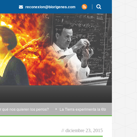
reconexion@biorigenes.com
nos quieren los perros?
La Tierra experimenta la 6ta extinción masiva
//
diciembre 23, 2015