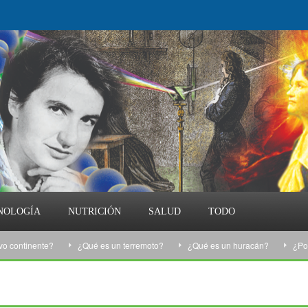
NOLOGÍA
NUTRICIÓN
SALUD
TODO
tinente?
¿Qué es un terremoto?
¿Qué es un huracán?
¿Por qué 