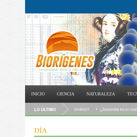
INICIO
CIENCIA
NATURALEZA
TEC
¿Qué puedo hacer contra el cambio climático?
LO ÚLTIMO
¿Zealandia es un nuevo con
DÍA