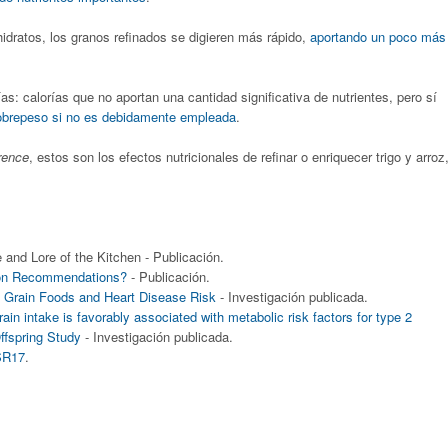
idratos, los granos refinados se digieren más rápido,
aportando un poco más
s: calorías que no aportan una cantidad significativa de nutrientes, pero sí
sobrepeso si no es debidamente empleada
.
rence
, estos son los efectos nutricionales de refinar o enriquecer trigo y arroz
nd Lore of the Kitchen - Publicación.
tion Recommendations?
- Publicación.
 Grain Foods and Heart Disease Risk
- Investigación publicada.
ain intake is favorably associated with metabolic risk factors for type 2
ffspring Study
- Investigación publicada.
SR17
.