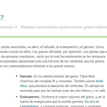
s?
entarios: 0
Etiquetas:
carbohidratos
,
granos enteros
,
granos refinad
 partes esenciales, es decir, el salvado, el endospermo y el germen. Como
mente ocurren en ellos. Los granos refinados, por oposición, son granos que 
s de procesos mecánicos, razón por la cual frecuentemente se les enriquece
incorporados representan solo una fracción de los nutrientes que los granos
s son nutricionalmente inferiores a los granos enteros.
Salvado.
Es la cubierta exterior del grano. Tiene fibra,
vitaminas del complejo B y minerales. También posee
ácido
fítico
, que previene la absorción de nutrientes. El salvado es
removido para que las harinas sean de color blanco y no café.
Endospermo.
Conforma el mayor volumen del grano, y es la
fuente de energía para que la semilla germine.
Es rico en
carbohidratos
, y contiene proteínas, vitaminas y minerales.