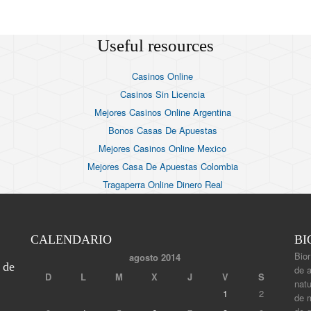
Useful resources
Casinos Online
Casinos Sin Licencia
Mejores Casinos Online Argentina
Bonos Casas De Apuestas
Mejores Casinos Online Mexico
Mejores Casa De Apuestas Colombia
Tragaperra Online Dinero Real
CALENDARIO
BI
Bior
agosto 2014
 de
de 
D
L
M
X
J
V
S
natu
1
2
de m