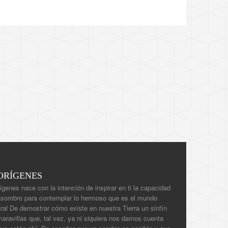
ORÍGENES
ígenes nace con la intención de inspirar en ti la capacidad
asombro para contemplar lo hermoso que es el mundo
ral De demostrar cómo existe en nuestra Tierra un sinfín
aravillas que, tal vez, ya ni siquiera nos damos cuenta