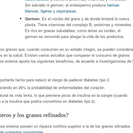
Sin salvado ni germen, el endospermo produce
harinas
blancas, ligeras y esponjosas
.
Germen.
Es el núcleo del grano y de donde brotará la nueva
planta. Tiene vitaminas del complejo B, proteínas y minerales.
Es rico en grasas saludables; como éstas se oxidan, el
germen es removido para alargar la vida de los productos.
 son granos que, cuando consumen en su estado íntegro, se pueden considera
os en la salud. Existen varios estudios que comparan el consumo de granos
s enteros aporta los siguientes beneficios, de acuerdo a investigaciones de 
portante factor para reducir el riesgo de padecer diabetes tipo 2.
educiendo en 26% la probabilidad de enfermedades del corazón.
tural es más lenta, lo que previene picos de insulina en la sangre (cuando
a la insulina que podría convertirse en diabetes tipo 2).
teros y los granos refinados?
os enteros poseen un riqueza nutritiva superior a la de los granos refinados.
e nutrientes importantes
.