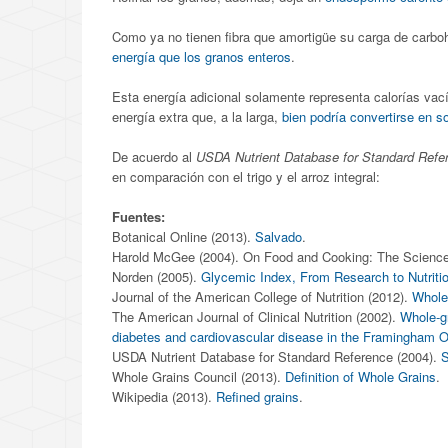
Como ya no tienen fibra que amortigüe su carga de carboh
energía que los granos enteros
.
Esta energía adicional solamente representa calorías vacía
energía extra que, a la larga,
bien podría convertirse en 
De acuerdo al
USDA Nutrient Database for Standard Refe
en comparación con el trigo y el arroz integral:
Fuentes:
Botanical Online (2013).
Salvado
.
Harold McGee (2004). On Food and Cooking: The Science a
Norden (2005).
Glycemic Index, From Research to Nutri
Journal of the American College of Nutrition (2012).
Whole
The American Journal of Clinical Nutrition (2002).
Whole-gr
diabetes and cardiovascular disease in the Framingham O
USDA Nutrient Database for Standard Reference (2004).
Whole Grains Council (2013).
Definition of Whole Grains
.
Wikipedia (2013).
Refined grains
.