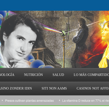
NOLOGÍA
NUTRICIÓN
SALUD
LO MÁS COMPARTID
SINO ZONDER IDIN
SITI NON AAMS
CASINOS NOT AFF
sos cultivan plantas amenazadas
La vitamina D reduce en 77% el riesgo de 