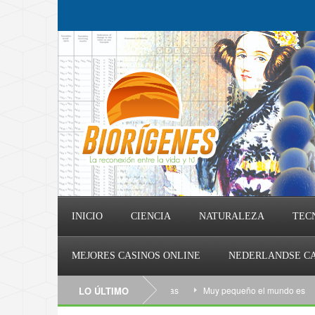
INICIO
CIENCIA
NATURALEZA
TEC
MEJORES CASINOS ONLINE
NEDERLANDSE CA
LO ÚLTIMO
Muy pequeño el mundo es
Pre