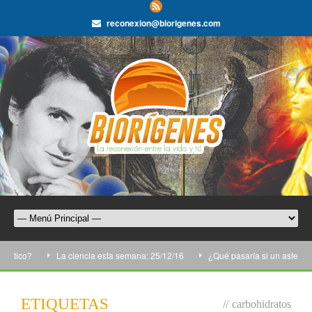
reconexion@biorigenes.com
tico?
La ciencia esta semana: 25/12/16
¿Qué pasaría si un asteroide c
ETIQUETAS
//
carbohidratos