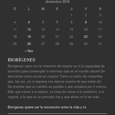
diciembre 2016
D
L
M
X
J
V
S
1
2
3
4
5
6
7
8
9
10
11
12
13
14
15
16
17
18
19
20
21
22
23
24
25
26
27
28
29
30
31
« Nov
BIORÍGENES
Biorígenes nace con la intención de inspirar en ti la capacidad de
asombro para contemplar lo hermoso que es el mundo natural De
demostrar cómo existe en nuestra Tierra un sinfín de maravillas
que, tal vez, ya ni siquiera nos damos cuenta de que están ahí.
De enseñar que un cambio es posible y que empieza por ti mismo.
Más que volver a lo básico, se trata de volver a lo auténtico, a lo
original, a lo que en un principio fue y que ahora no lo es más.
Biorígenes quiere ser la reconexión entre la vida y tú.