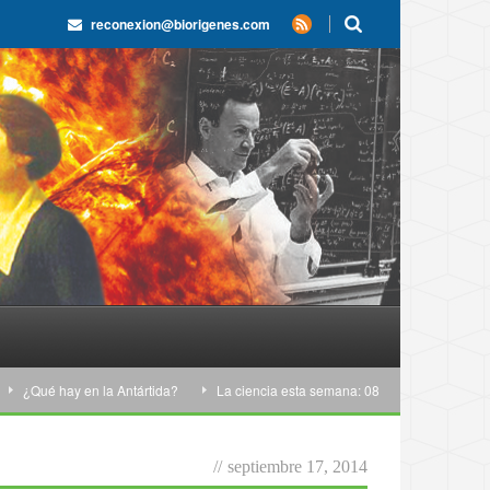
reconexion@biorigenes.com
ué hay en la Antártida?
La ciencia esta semana: 08/05/16
La ciencia 
//
septiembre 17, 2014