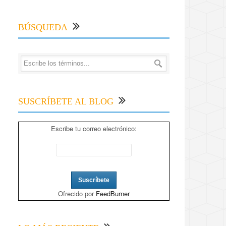
BÚSQUEDA
SUSCRÍBETE AL BLOG
Escribe tu correo electrónico:
Ofrecido por
FeedBurner