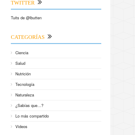
TWITTER
Tuits de @lbutten
CATEGORÍAS
Ciencia
Salud
Nutrición
Tecnología
Naturaleza
¿Sabías que…?
Lo más compartido
Videos