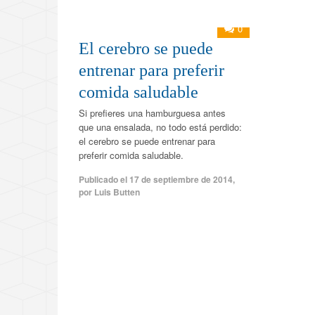
0
El cerebro se puede
entrenar para preferir
comida saludable
Si prefieres una hamburguesa antes
que una ensalada, no todo está perdido:
el cerebro se puede entrenar para
preferir comida saludable.
Publicado el
17 de septiembre de 2014
,
por
Luis Butten