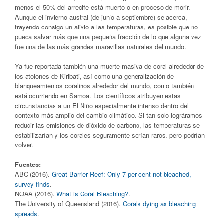
menos el 50% del arrecife está muerto o en proceso de morir.
Aunque el invierno austral (de junio a septiembre) se acerca,
trayendo consigo un alivio a las temperaturas, es posible que no
pueda salvar más que una pequeña fracción de lo que alguna vez
fue una de las más grandes maravillas naturales del mundo.
Ya fue reportada también una muerte masiva de coral alrededor de
los atolones de Kiribati, así como una generalización de
blanqueamientos coralinos alrededor del mundo, como también
está ocurriendo en Samoa. Los científicos atribuyen estas
circunstancias a un El Niño especialmente intenso dentro del
contexto más amplio del cambio climático. Si tan solo lográramos
reducir las emisiones de dióxido de carbono, las temperaturas se
estabilizarían y los corales seguramente serían raros, pero podrían
volver.
Fuentes:
ABC (2016).
Great Barrier Reef: Only 7 per cent not bleached,
survey finds
.
NOAA (2016).
What is Coral Bleaching?
.
The University of Queensland (2016).
Corals dying as bleaching
spreads
.