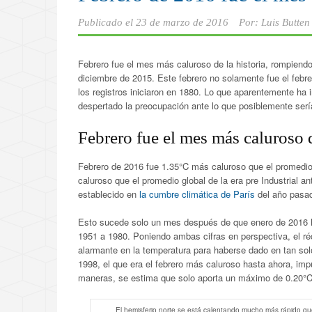
Publicado el
23 de marzo de 2016
Por:
Luis Butten
Febrero fue el mes más caluroso de la historia, rompiend
diciembre de 2015. Este febrero no solamente fue el febr
los registros iniciaron en 1880. Lo que aparentemente h
despertado la preocupación ante lo que posiblemente serí
Febrero fue el mes más caluroso d
Febrero de 2016 fue 1.35°C más caluroso que el promedio
caluroso que el promedio global de la era pre Industrial 
establecido en
la cumbre climática de París
del año pasa
Esto sucede solo un mes después de que enero de 2016 h
1951 a 1980. Poniendo ambas cifras en perspectiva, el ré
alarmante en la temperatura para haberse dado en tan sol
1998, el que era el febrero más caluroso hasta ahora, imp
maneras, se estima que solo aporta un máximo de 0.20°
El hemisferio norte se está calentando mucho más rápido que