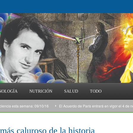
NOLOGÍA
NUTRICIÓN
SALUD
TODO
ia esta semana: 09/10/16
El Acuerdo de París entrará en vigor el 4 de novie
más caluroso de la historia