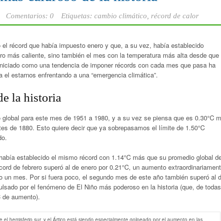
Comentarios: 0
Etiquetas:
cambio climático
,
récord de calor
o el récord que había impuesto enero y que, a su vez, había establecido
ero más caliente, sino también el mes con la temperatura más alta desde que
a iniciado como una tendencia de imponer récords con cada mes que pasa ha
a el estarnos enfrentando a una “emergencia climática”.
e la historia
 global para este mes de 1951 a 1980, y a su vez se piensa que es 0.30°C 
antes de 1880. Esto quiere decir que ya sobrepasamos el límite de 1.50°C
do.
abía establecido el mismo récord con 1.14°C más que su promedio global d
cord de febrero superó al de enero por 0.21°C, un aumento extraordinariamen
o un mes. Por si fuera poco, el segundo mes de este año también superó al 
ulsado por el fenómeno de El Niño más poderoso en la historia (que, de todas
C de aumento).
 el hemisferio sur, y el Ártico está siendo especialmente golpeado por el aumento en las