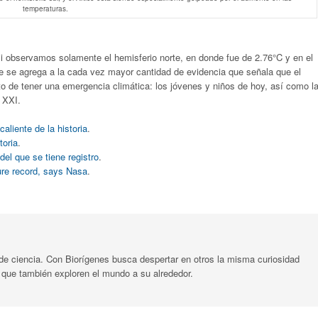
temperaturas.
i observamos solamente el hemisferio norte, en donde fue de 2.76°C y en el
e se agrega a la cada vez mayor cantidad de evidencia que señala que el
to de tener una emergencia climática: los jóvenes y niños de hoy, así como l
 XXI.
aliente de la historia
.
toria
.
del que se tiene registro
.
re record, says Nasa
.
 de ciencia. Con Biorígenes busca despertar en otros la misma curiosidad
 a que también exploren el mundo a su alrededor.