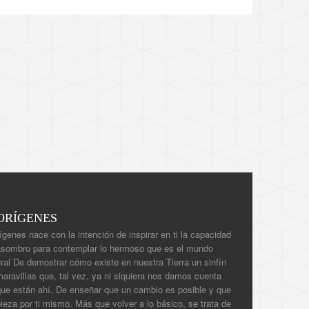
ORÍGENES
ígenes nace con la intención de inspirar en ti la capacidad
asombro para contemplar lo hermoso que es el mundo
ral De demostrar cómo existe en nuestra Tierra un sinfín
aravillas que, tal vez, ya ni siquiera nos damos cuenta
que están ahí. De enseñar que un cambio es posible y que
eza por ti mismo. Más que volver a lo básico, se trata de