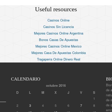
Useful resources
Casinos Online
Casinos Sin Licencia
Mejores Casinos Online Argentina
Bonos Casas De Apuestas
Mejores Casinos Online Mexico
Mejores Casa De Apuestas Colombia
Tragaperra Online Dinero Real
CALENDARIO
BI
Bior
octubre 2016
de 
D
L
M
X
J
V
S
natu
1
de m
de 
2
3
4
5
6
7
8
empi