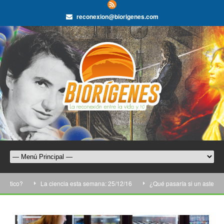
reconexion@biorigenes.com
tico?
La ciencia esta semana: 25/12/16
¿Qué pasaría si un asteroide c