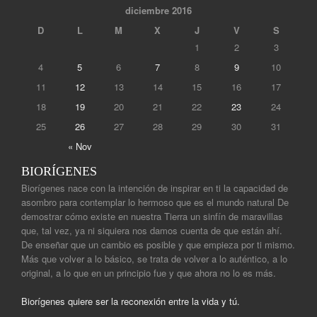
diciembre 2016
D
L
M
X
J
V
S
1
2
3
4
5
6
7
8
9
10
11
12
13
14
15
16
17
18
19
20
21
22
23
24
25
26
27
28
29
30
31
« Nov
BIORÍGENES
Biorígenes nace con la intención de inspirar en ti la capacidad de
asombro para contemplar lo hermoso que es el mundo natural De
demostrar cómo existe en nuestra Tierra un sinfín de maravillas
que, tal vez, ya ni siquiera nos damos cuenta de que están ahí.
De enseñar que un cambio es posible y que empieza por ti mismo.
Más que volver a lo básico, se trata de volver a lo auténtico, a lo
original, a lo que en un principio fue y que ahora no lo es más.
Biorígenes quiere ser la reconexión entre la vida y tú.