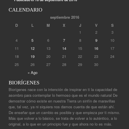
CALENDARIO
septiembre 2016
D
L
M
X
J
V
S
1
2
3
4
5
6
7
8
9
10
11
12
13
14
15
16
17
18
19
20
21
22
23
24
25
26
27
28
29
30
« Ago
BIORÍGENES
Biorígenes nace con la intención de inspirar en ti la capacidad de
asombro para contemplar lo hermoso que es el mundo natural De
demostrar cómo existe en nuestra Tierra un sinfín de maravillas
que, tal vez, ya ni siquiera nos damos cuenta de que están ahí.
De enseñar que un cambio es posible y que empieza por ti mismo.
Más que volver a lo básico, se trata de volver a lo auténtico, a lo
original, a lo que en un principio fue y que ahora no lo es más.