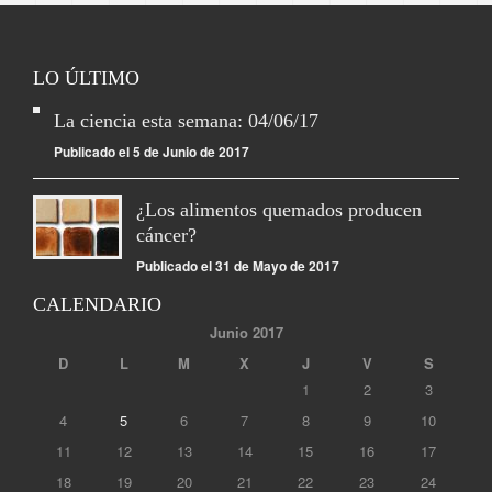
LO ÚLTIMO
La ciencia esta semana: 04/06/17
Publicado el 5 de Junio de 2017
¿Los alimentos quemados producen
cáncer?
Publicado el 31 de Mayo de 2017
CALENDARIO
Junio 2017
D
L
M
X
J
V
S
1
2
3
4
5
6
7
8
9
10
11
12
13
14
15
16
17
18
19
20
21
22
23
24