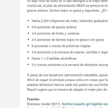
Su bajo nivel de sodio es lo que distingue a la mejor di
mucha sal, el plan de alimentación DASH se enfoca en fr
granos enteros, lácteos bajos en grasa y legumbres. ¿En 
Hasta 2,300 miligramos de sodio, reducidos gradualm
6-8 porciones de granos enteros
4-5 porciones de frutas y verduras
2-3 porciones de lácteos bajos en grasa o sin grasa
6 porciones o menos de proteínas magras
4-5 porciones a la semana de nueces, semillas y leg
Hasta 1 o 2 bebidas alcohólicas
5 o menos porciones a la semana de alimentos azuca
A pesar de sus beneficios (alimentación saludable, preven
difícil de seguir al principio porque corta con cosas que 
preparar alimentos frescos cada vez podría ser una limit
Report sugiere que la manera de adoptar el mejor plan de
Fuentes:
Business Insider (2017).
Nutrition experts got together an