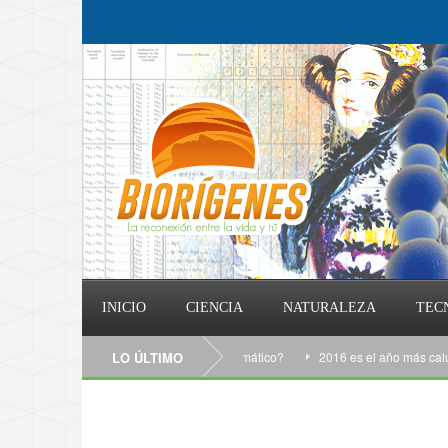
INICIO
CIENCIA
NATURALEZA
TEC
Qué puedo hacer contra el cambio climático?
LO ÚLTIMO
2016 es el año más caluroso 