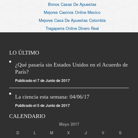
Bonos Casas De Apuestas
Mejores Casinos Online Mexico
Mejores Casa De Apuestas Colombia
Tragaperra Online Dinero Real
LO ÚLTIMO
¿Qué pasaría sin Estados Unidos en el Acuerdo de
París?
Publicado el 7 de Junio de 2017
La ciencia esta semana: 04/06/17
Publicado el 5 de Junio de 2017
CALENDARIO
Mayo 2017
D
L
M
X
J
V
S