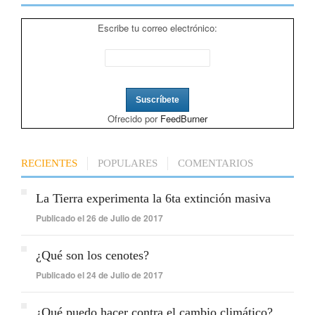
Escribe tu correo electrónico:
Ofrecido por
FeedBurner
RECIENTES
POPULARES
COMENTARIOS
La Tierra experimenta la 6ta extinción masiva
Publicado el 26 de Julio de 2017
¿Qué son los cenotes?
Publicado el 24 de Julio de 2017
¿Qué puedo hacer contra el cambio climático?