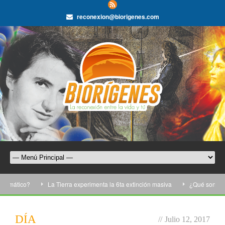
reconexion@biorigenes.com
limático?
La Tierra experimenta la 6ta extinción masiva
¿Qué son los c
DÍA
//
Julio 12, 2017