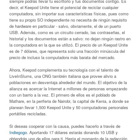
siempre podrás llevar tu escritorio y tus documentos contigo. Es
decir, el Keepod Unite tiene el potencial de reciclar cualquier
computadora, sin importar sus características físicas, pues como
tiene su propio SO independiente no necesita de ningún requisito
de hardware en particular - salvo, obviamente, el de un puerto
USB. Además, como es un circuito cerrado, las contraseñas, el
historial y los documentos están a salvo: no dejan ningún rastro en
la computadora en la que se utilizó. El precio de un Keepod Unite
es de 7 dólares, que representa solo una fracción minúscula del
precio de incluso la computadora más barata del mercado.
Ahora, Keepod complementa su tecnología con el talento de
LiveInSlums, una ONG también italiana que provee alivio a
poblaciones en desventaja alrededor del mundo. El objetivo de la
alianza es acercar la Internet a millones de personas empezando
con un barrio a la vez. El primero de ellos es el poblado de
Mathare, en la periferia de Nairobi, la capital de Kenia, a donde se
planean llevar 1,500 Keepod Unite y 50 computadoras personales
portátiles recicladas.
Si deseas cooperar con la causa, puedes hacerlo a través de
Indiegogo
. Aportando 17 dólares estarás donando 10 USB y
obtendrás uno de ellos para ti. Hasta el momento de la redacción