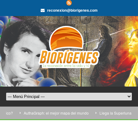
reconexion@biorigenes.com
ico?
AuthaGraph: el mejor mapa del mundo
Llega la Superluna más gr