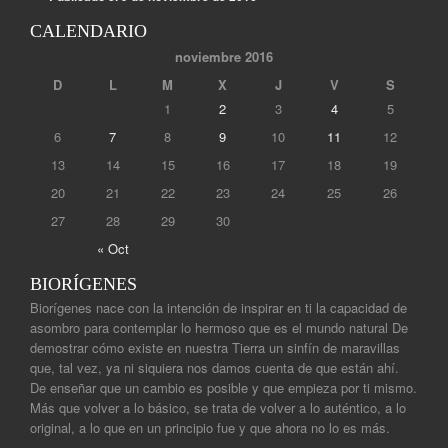
CALENDARIO
noviembre 2016
D
L
M
X
J
V
S
1
2
3
4
5
6
7
8
9
10
11
12
13
14
15
16
17
18
19
20
21
22
23
24
25
26
27
28
29
30
« Oct
BIORÍGENES
Biorígenes nace con la intención de inspirar en ti la capacidad de
asombro para contemplar lo hermoso que es el mundo natural De
demostrar cómo existe en nuestra Tierra un sinfín de maravillas
que, tal vez, ya ni siquiera nos damos cuenta de que están ahí.
De enseñar que un cambio es posible y que empieza por ti mismo.
Más que volver a lo básico, se trata de volver a lo auténtico, a lo
original, a lo que en un principio fue y que ahora no lo es más.