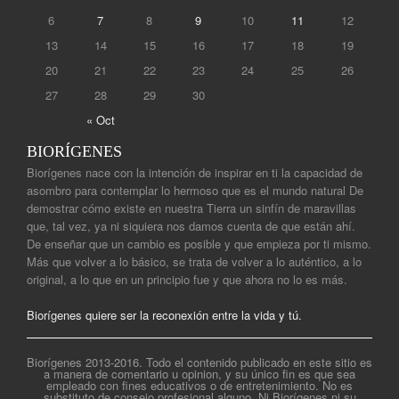
6
7
8
9
10
11
12
13
14
15
16
17
18
19
20
21
22
23
24
25
26
27
28
29
30
« Oct
BIORÍGENES
Biorígenes nace con la intención de inspirar en ti la capacidad de
asombro para contemplar lo hermoso que es el mundo natural De
demostrar cómo existe en nuestra Tierra un sinfín de maravillas
que, tal vez, ya ni siquiera nos damos cuenta de que están ahí.
De enseñar que un cambio es posible y que empieza por ti mismo.
Más que volver a lo básico, se trata de volver a lo auténtico, a lo
original, a lo que en un principio fue y que ahora no lo es más.
Biorígenes quiere ser la reconexión entre la vida y tú.
Biorígenes 2013-2016. Todo el contenido publicado en este sitio es
a manera de comentario u opinion, y su único fin es que sea
empleado con fines educativos o de entretenimiento. No es
substituto de consejo profesional alguno. Ni Biorígenes ni su