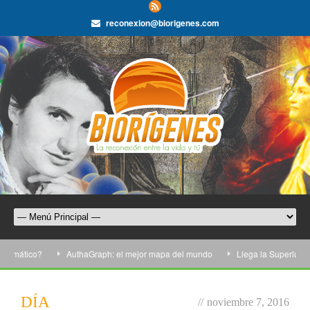
reconexion@biorigenes.com
limático?
AuthaGraph: el mejor mapa del mundo
Llega la Superluna m
DÍA
//
noviembre 7, 2016