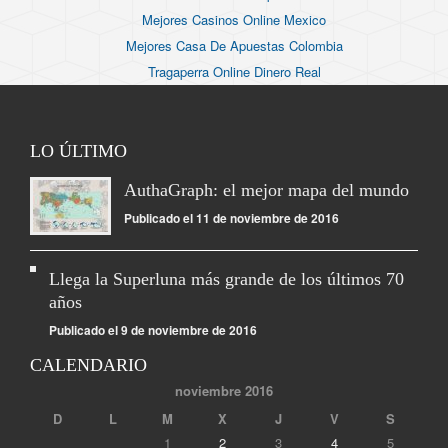
Mejores Casinos Online Mexico
Mejores Casa De Apuestas Colombia
Tragaperra Online Dinero Real
LO ÚLTIMO
AuthaGraph: el mejor mapa del mundo
Publicado el 11 de noviembre de 2016
Llega la Superluna más grande de los últimos 70
años
Publicado el 9 de noviembre de 2016
CALENDARIO
noviembre 2016
D
L
M
X
J
V
S
1
2
3
4
5