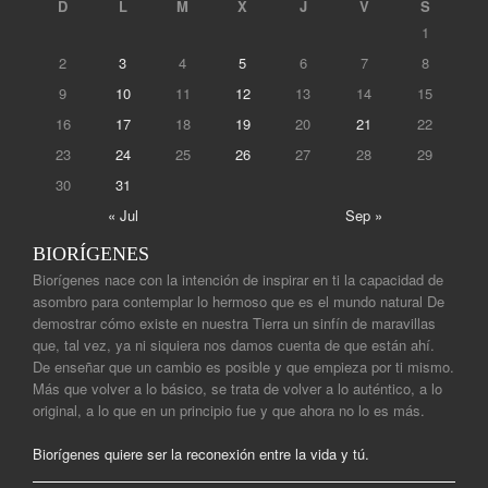
D
L
M
X
J
V
S
1
2
3
4
5
6
7
8
9
10
11
12
13
14
15
16
17
18
19
20
21
22
23
24
25
26
27
28
29
30
31
« Jul
Sep »
BIORÍGENES
Biorígenes nace con la intención de inspirar en ti la capacidad de
asombro para contemplar lo hermoso que es el mundo natural De
demostrar cómo existe en nuestra Tierra un sinfín de maravillas
que, tal vez, ya ni siquiera nos damos cuenta de que están ahí.
De enseñar que un cambio es posible y que empieza por ti mismo.
Más que volver a lo básico, se trata de volver a lo auténtico, a lo
original, a lo que en un principio fue y que ahora no lo es más.
Biorígenes quiere ser la reconexión entre la vida y tú.