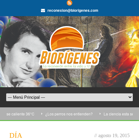
reconexion@biorigenes.com
a se caliente 36°C
¿Los perros nos entienden?
La ciencia esta semana
DÍA
//
agosto 19, 2015