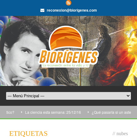
reconexion@biorigenes.com
ico?
La ciencia esta semana: 25/12/16
¿Qué pasaría si un asteroide c
ETIQUETAS
//
nubes