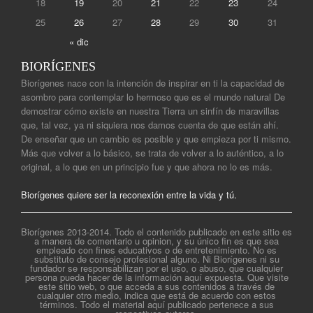
18
19
20
21
22
23
24
25
26
27
28
29
30
31
« dic
BIORÍGENES
Biorígenes nace con la intención de inspirar en ti la capacidad de
asombro para contemplar lo hermoso que es el mundo natural De
demostrar cómo existe en nuestra Tierra un sinfín de maravillas
que, tal vez, ya ni siquiera nos damos cuenta de que están ahí.
De enseñar que un cambio es posible y que empieza por ti mismo.
Más que volver a lo básico, se trata de volver a lo auténtico, a lo
original, a lo que en un principio fue y que ahora no lo es más.
Biorígenes quiere ser la reconexión entre la vida y tú.
Biorígenes 2013-2014. Todo el contenido publicado en este sitio es
a manera de comentario u opinion, y su único fin es que sea
empleado con fines educativos o de entretenimiento. No es
substituto de consejo profesional alguno. Ni Biorígenes ni su
fundador se responsabilizan por el uso, o abuso, que cualquier
persona pueda hacer de la información aquí expuesta. Que visite
este sitio web, o que acceda a sus contenidos a través de
cualquier otro medio, indica que está de acuerdo con estos
términos. Todo el material aquí publicado pertenece a sus