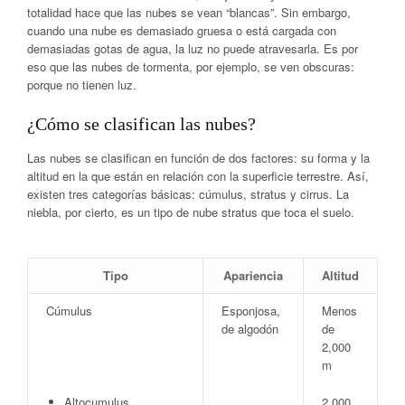
totalidad hace que las nubes se vean “blancas”. Sin embargo,
cuando una nube es demasiado gruesa o está cargada con
demasiadas gotas de agua, la luz no puede atravesarla. Es por
eso que las nubes de tormenta, por ejemplo, se ven obscuras:
porque no tienen luz.
¿Cómo se clasifican las nubes?
Las nubes se clasifican en función de dos factores: su forma y la
altitud en la que están en relación con la superficie terrestre. Así,
existen tres categorías básicas: cúmulus, stratus y cirrus. La
niebla, por cierto, es un tipo de nube stratus que toca el suelo.
Tipo
Apariencia
Altitud
Cúmulus
Esponjosa,
Menos
de algodón
de
2,000
m
Altocumulus
2,000