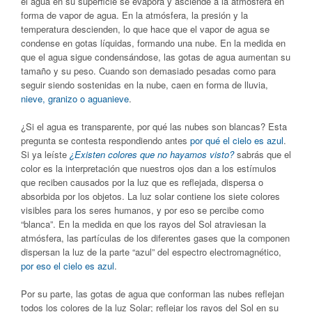
el agua en su superficie se evapora y asciende a la atmósfera en
forma de vapor de agua. En la atmósfera, la presión y la
temperatura descienden, lo que hace que el vapor de agua se
condense en gotas líquidas, formando una nube. En la medida en
que el agua sigue condensándose, las gotas de agua aumentan su
tamaño y su peso. Cuando son demasiado pesadas como para
seguir siendo sostenidas en la nube, caen en forma de lluvia,
nieve, granizo o aguanieve
.
¿Si el agua es transparente, por qué las nubes son blancas? Esta
pregunta se contesta respondiendo antes
por qué el cielo es azul
.
Si ya leíste
¿Existen colores que no hayamos visto?
sabrás que el
color es la interpretación que nuestros ojos dan a los estímulos
que reciben causados por la luz que es reflejada, dispersa o
absorbida por los objetos. La luz solar contiene los siete colores
visibles para los seres humanos, y por eso se percibe como
“blanca”. En la medida en que los rayos del Sol atraviesan la
atmósfera, las partículas de los diferentes gases que la componen
dispersan la luz de la parte “azul” del espectro electromagnético,
por eso el cielo es azul
.
Por su parte, las gotas de agua que conforman las nubes reflejan
todos los colores de la luz Solar; reflejar los rayos del Sol en su