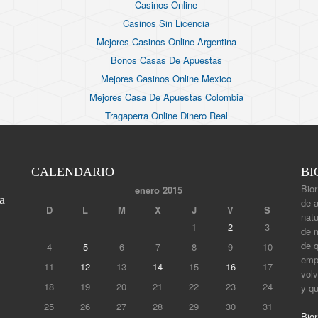
Casinos Online
Casinos Sin Licencia
Mejores Casinos Online Argentina
Bonos Casas De Apuestas
Mejores Casinos Online Mexico
Mejores Casa De Apuestas Colombia
Tragaperra Online Dinero Real
CALENDARIO
BI
Bior
enero 2015
a
de 
D
L
M
X
J
V
S
natu
1
2
3
de m
de 
4
5
6
7
8
9
10
empi
11
12
13
14
15
16
17
volv
18
19
20
21
22
23
24
y q
25
26
27
28
29
30
31
Bior