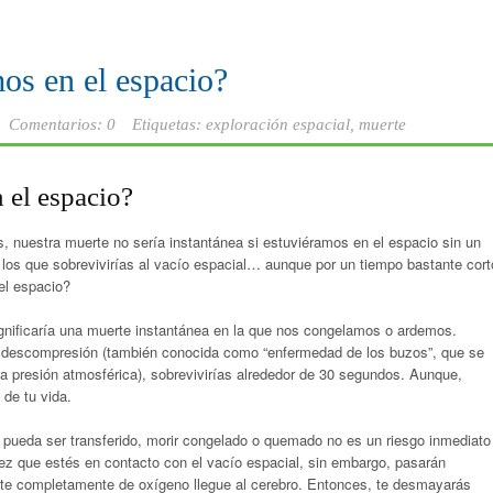
os en el espacio?
Comentarios: 0
Etiquetas:
exploración espacial
,
muerte
 el espacio?
as, nuestra muerte no sería instantánea si estuviéramos en el espacio sin un
 los que sobrevivirías al vacío espacial… aunque por un tiempo bastante cort
el espacio?
 significaría una muerte instantánea en la que nos congelamos o ardemos.
a descompresión (también conocida como “enfermedad de los buzos”, que se
 la presión atmosférica), sobrevivirías alrededor de 30 segundos. Aunque,
de tu vida.
r pueda ser transferido, morir congelado o quemado no es un riesgo inmediato
vez que estés en contacto con el vacío espacial, sin embargo, pasarán
e completamente de oxígeno llegue al cerebro. Entonces, te desmayarás