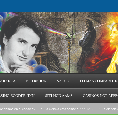
NOLOGÍA
NUTRICIÓN
SALUD
LO MÁS COMPARTID
SINO ZONDER IDIN
SITI NON AAMS
CASINOS NOT AFF
os en el espacio?
La ciencia esta semana: 11/01/15
La ciencia esta s