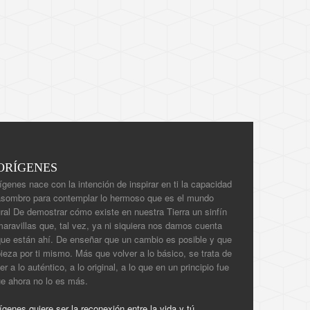
ORÍGENES
ígenes nace con la intención de inspirar en ti la capacidad
asombro para contemplar lo hermoso que es el mundo
ral De demostrar cómo existe en nuestra Tierra un sinfín
aravillas que, tal vez, ya ni siquiera nos damos cuenta
que están ahí. De enseñar que un cambio es posible y que
eza por ti mismo. Más que volver a lo básico, se trata de
er a lo auténtico, a lo original, a lo que en un principio fue
ue ahora no lo es más.
ígenes quiere ser la reconexión entre la vida y tú.