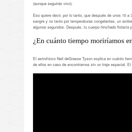
(aunque seguirás vivo).
Eso quiere decir, por lo tanto, que después de unos 15 a 
sangre y no tanto por temperaturas congelantes, un ambien
algunos segundos. Después, tu cuerpo hinchado flotaría po
¿En cuánto tiempo moriríamos en
El astrofísico Neil deGrasse Tyson explica en cuánto tie
de ellos en caso de encontrarnos sin un traje espacial. El