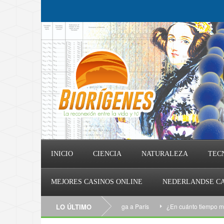
INICIO
CIENCIA
NATURALEZA
TEC
MEJORES CASINOS ONLINE
NEDERLANDSE CA
bol de viento: nueva turbina eólica llega a París
LO ÚLTIMO
¿En cuánto tiempo moriríam