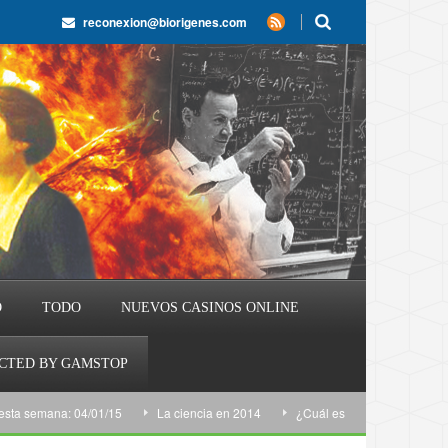
reconexion@biorigenes.com
O
TODO
NUEVOS CASINOS ONLINE
ECTED BY GAMSTOP
emana: 04/01/15
La ciencia en 2014
¿Cuál es el lugar más remoto de la