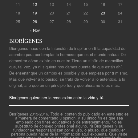
11
12
13
14
15
16
17
18
19
20
21
22
23
24
25
26
27
28
29
30
31
« Nov
BIORÍGENES
Biorígenes nace con la intención de inspirar en ti la capacidad de
asombro para contemplar lo hermoso que es el mundo natural De
demostrar cómo existe en nuestra Tierra un sinfín de maravillas
que, tal vez, ya ni siquiera nos damos cuenta de que están ahí.
De enseñar que un cambio es posible y que empieza por ti mismo.
Más que volver a lo básico, se trata de volver a lo auténtico, a lo
original, a lo que en un principio fue y que ahora no lo es más.
Biorígenes quiere ser la reconexión entre la vida y tú.
Biorígenes 2013-2016. Todo el contenido publicado en este sitio es
a manera de comentario u opinion, y su único fin es que sea
empleado con fines educativos o de entretenimiento. No es
substituto de consejo profesional alguno. Ni Biorígenes ni su
fundador se responsabilizan por el uso, o abuso, que cualquier
persona pueda hacer de la información aquí expuesta. Que visite
este sitio web, o que acceda a sus contenidos a través de