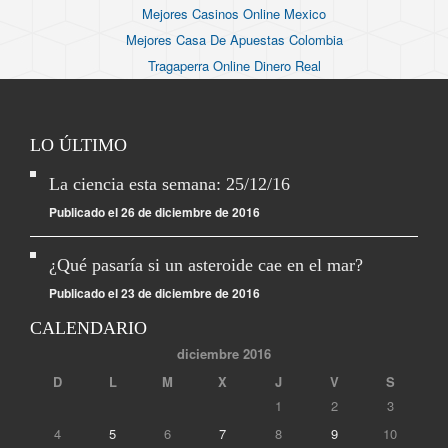
Mejores Casinos Online Mexico
Mejores Casa De Apuestas Colombia
Tragaperra Online Dinero Real
LO ÚLTIMO
La ciencia esta semana: 25/12/16
Publicado el 26 de diciembre de 2016
¿Qué pasaría si un asteroide cae en el mar?
Publicado el 23 de diciembre de 2016
CALENDARIO
diciembre 2016
D
L
M
X
J
V
S
1
2
3
4
5
6
7
8
9
10