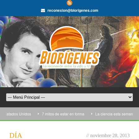
reconexion@biorigenes.com
en Estados Unidos
7 mitos de estar en forma
La ciencia esta semana: 04
DÍA
//
noviembre 28, 2013