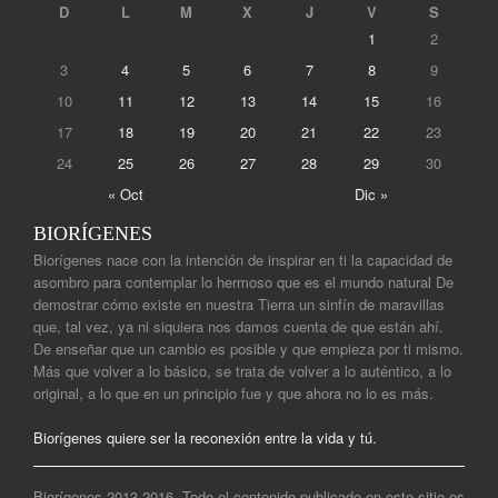
D
L
M
X
J
V
S
1
2
3
4
5
6
7
8
9
10
11
12
13
14
15
16
17
18
19
20
21
22
23
24
25
26
27
28
29
30
« Oct
Dic »
BIORÍGENES
Biorígenes nace con la intención de inspirar en ti la capacidad de
asombro para contemplar lo hermoso que es el mundo natural De
demostrar cómo existe en nuestra Tierra un sinfín de maravillas
que, tal vez, ya ni siquiera nos damos cuenta de que están ahí.
De enseñar que un cambio es posible y que empieza por ti mismo.
Más que volver a lo básico, se trata de volver a lo auténtico, a lo
original, a lo que en un principio fue y que ahora no lo es más.
Biorígenes quiere ser la reconexión entre la vida y tú.
Biorígenes 2013-2016. Todo el contenido publicado en este sitio es