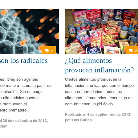
0
0
on los radicales
¿Qué alimentos
?
provocan inflamación?
les libres son agentes
Ciertos alimentos promueven la
de manera natural a partir de
inflamación crónica, que con el tiempo
espiración. Sin embargo,
causa enfermedades. Todos los
as alimenticias pueden
alimentos inflamatorios tienen algo en
ue promuevan el
común: tienen un pH ácido.
ento prematuro.
Publicado el
4 de septiembre de 2013
,
por
Luis Butten
el
20 de noviembre de 2013
,
utten