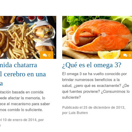
0
0
mida chatarra
¿Qué es el omega 3?
l cerebro en una
El omega 3 se ha vuelto conocido por
brindar numerosos beneficios a la
a
salud, ¿pero qué es exactamente? ¿De
qué fuentes proviene? ¿Consumimos lo
ntación basada en comida
suficiente?
uede afectar la memoria, lo
pece el mecanismo para saber
Publicado el
25 de diciembre de 2013
,
os comido lo suficiente.
por
Luis Butten
el
10 de enero de 2014
,
por
n