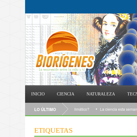
INICIO
CIENCIA
NATURALEZA
TEC
¿Qué puedo hacer contra el cambio climático?
LO ÚLTIMO
La ciencia esta semana: 25/
ETIQUETAS