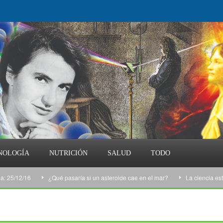
NOLOGÍA
NUTRICIÓN
SALUD
TODO
12/16
¿Qué pasaría si un asteroide cae en el mar?
La ciencia esta sem