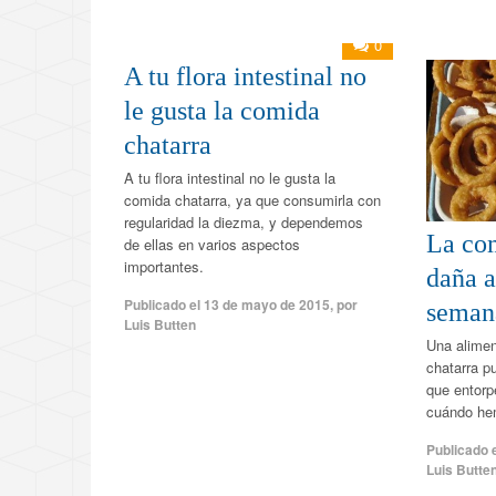
0
A tu flora intestinal no
le gusta la comida
chatarra
A tu flora intestinal no le gusta la
comida chatarra, ya que consumirla con
regularidad la diezma, y dependemos
La co
de ellas en varios aspectos
importantes.
daña a
Publicado el
13 de mayo de 2015
,
por
seman
Luis Butten
Una alime
chatarra p
que entor
cuándo hem
Publicado 
Luis Butte