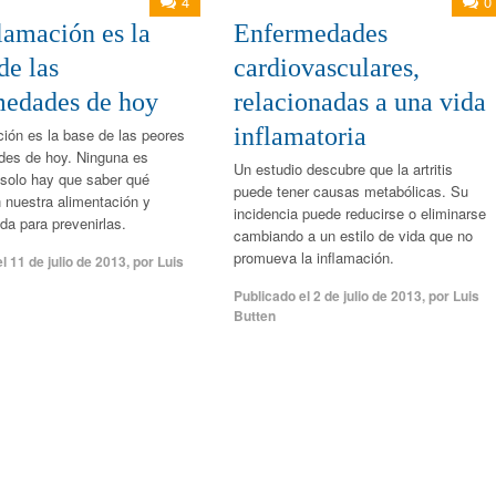
4
0
lamación es la
Enfermedades
de las
cardiovasculares,
medades de hoy
relacionadas a una vida
inflamatoria
ción es la base de las peores
des de hoy. Ninguna es
Un estudio descubre que la artritis
, solo hay que saber qué
puede tener causas metabólicas. Su
 nuestra alimentación y
incidencia puede reducirse o eliminarse
ida para prevenirlas.
cambiando a un estilo de vida que no
promueva la inflamación.
el
11 de julio de 2013
,
por
Luis
Publicado el
2 de julio de 2013
,
por
Luis
Butten