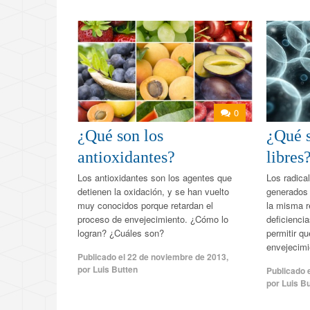
0
¿Qué son los
¿Qué s
antioxidantes?
libres
Los antioxidantes son los agentes que
Los radica
detienen la oxidación, y se han vuelto
generados 
muy conocidos porque retardan el
la misma r
proceso de envejecimiento. ¿Cómo lo
deficienci
logran? ¿Cuáles son?
permitir q
envejecimi
Publicado el
22 de noviembre de 2013
,
por
Luis Butten
Publicado 
por
Luis B