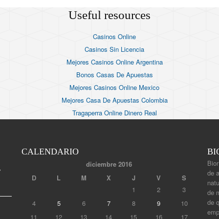
Useful resources
Casinos Online
Casinos Sin Licencia
Mejores Casinos Online Argentina
Bonos Casas De Apuestas
Mejores Casinos Online Mexico
Mejores Casa De Apuestas Colombia
Tragaperra Online Dinero Real
CALENDARIO
BI
Bior
diciembre 2016
r
de 
D
L
M
X
J
V
S
natu
1
2
3
de m
de 
4
5
6
7
8
9
10
empi
11
12
13
14
15
16
17