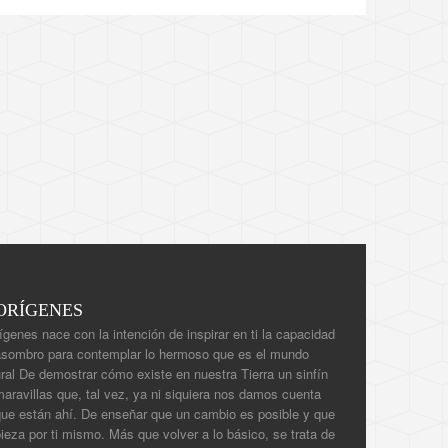
ORÍGENES
ígenes nace con la intención de inspirar en ti la capacidad
asombro para contemplar lo hermoso que es el mundo
ral De demostrar cómo existe en nuestra Tierra un sinfín
aravillas que, tal vez, ya ni siquiera nos damos cuenta
que están ahí. De enseñar que un cambio es posible y que
eza por ti mismo. Más que volver a lo básico, se trata de