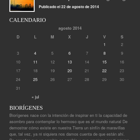
Publicado el 22 de agosto de 2014
CALENDARIO
agosto 2014
D
L
M
X
J
V
S
1
2
3
4
5
6
7
8
9
10
11
12
13
14
15
16
17
18
19
20
21
22
23
24
25
26
27
28
29
30
31
« jul
BIORÍGENES
Biorígenes nace con la intención de inspirar en ti la capacidad de
asombro para contemplar lo hermoso que es el mundo natural De
demostrar cómo existe en nuestra Tierra un sinfín de maravillas
que, tal vez, ya ni siquiera nos damos cuenta de que están ahí.