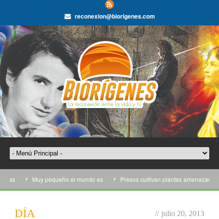
reconexion@biorigenes.com
gas
Muy pequeño el mundo es
Presos cultivan plantas amenazadas
DÍA
//
julio 20, 2013