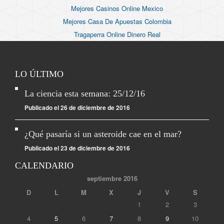
Mejores Casinos Online Mexico
Mejores Casa De Apuestas Colombia
Tragaperra Online Dinero Real
LO ÚLTIMO
La ciencia esta semana: 25/12/16
Publicado el 26 de diciembre de 2016
¿Qué pasaría si un asteroide cae en el mar?
Publicado el 23 de diciembre de 2016
CALENDARIO
septiembre 2016
D
L
M
X
J
V
S
1
2
3
4
5
6
7
8
9
10