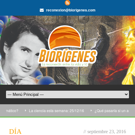
reconexion@biorigenes.com
limático?
La ciencia esta semana: 25/12/16
¿Qué pasaría si un asteroi
DÍA
//
septiembre 23, 2016