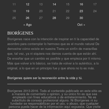
11
12
13
14
15
16
17
18
19
20
21
22
23
24
25
26
27
28
29
30
« Ago
Oct »
BIORÍGENES
Biorígenes nace con la intención de inspirar en ti la capacidad de
asombro para contemplar lo hermoso que es el mundo natural De
demostrar cómo existe en nuestra Tierra un sinfín de maravillas
que, tal vez, ya ni siquiera nos damos cuenta de que están ahí.
De enseñar que un cambio es posible y que empieza por ti mismo.
Más que volver a lo básico, se trata de volver a lo auténtico, a lo
original, a lo que en un principio fue y que ahora no lo es más.
Biorígenes quiere ser la reconexión entre la vida y tú.
Biorígenes 2013-2016. Todo el contenido publicado en este sitio es
a manera de comentario u opinion, y su único fin es que sea
empleado con fines educativos o de entretenimiento. No es
substituto de consejo profesional alguno. Ni Biorígenes ni su
fundador se responsabilizan por el uso, o abuso, que cualquier
persona pueda hacer de la información aquí expuesta. Que visite