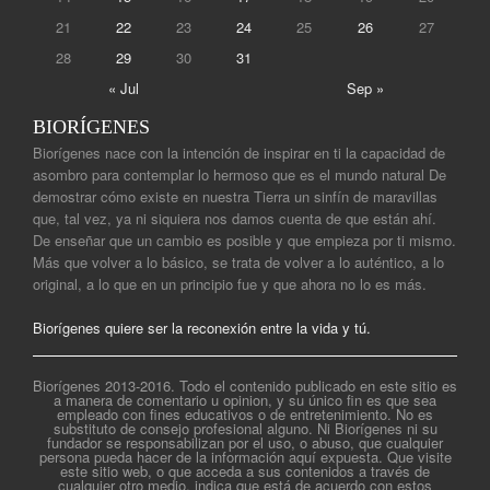
21
22
23
24
25
26
27
28
29
30
31
« Jul
Sep »
BIORÍGENES
Biorígenes nace con la intención de inspirar en ti la capacidad de
asombro para contemplar lo hermoso que es el mundo natural De
demostrar cómo existe en nuestra Tierra un sinfín de maravillas
que, tal vez, ya ni siquiera nos damos cuenta de que están ahí.
De enseñar que un cambio es posible y que empieza por ti mismo.
Más que volver a lo básico, se trata de volver a lo auténtico, a lo
original, a lo que en un principio fue y que ahora no lo es más.
Biorígenes quiere ser la reconexión entre la vida y tú.
Biorígenes 2013-2016. Todo el contenido publicado en este sitio es
a manera de comentario u opinion, y su único fin es que sea
empleado con fines educativos o de entretenimiento. No es
substituto de consejo profesional alguno. Ni Biorígenes ni su
fundador se responsabilizan por el uso, o abuso, que cualquier
persona pueda hacer de la información aquí expuesta. Que visite
este sitio web, o que acceda a sus contenidos a través de
cualquier otro medio, indica que está de acuerdo con estos