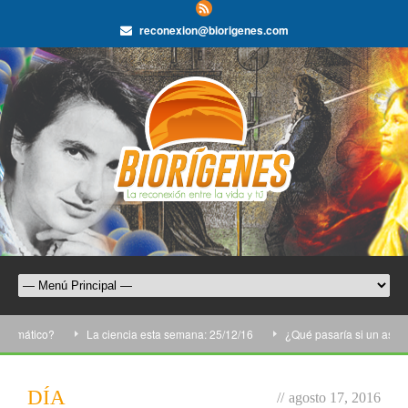
reconexion@biorigenes.com
limático?
La ciencia esta semana: 25/12/16
¿Qué pasaría si un asteroi
DÍA
//
agosto 17, 2016