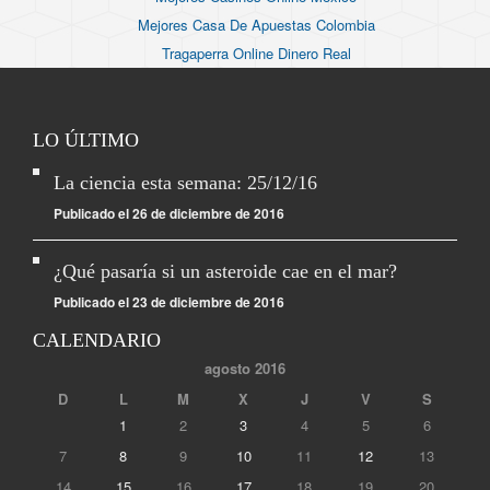
Mejores Casa De Apuestas Colombia
Tragaperra Online Dinero Real
LO ÚLTIMO
La ciencia esta semana: 25/12/16
Publicado el 26 de diciembre de 2016
¿Qué pasaría si un asteroide cae en el mar?
Publicado el 23 de diciembre de 2016
CALENDARIO
agosto 2016
D
L
M
X
J
V
S
1
2
3
4
5
6
7
8
9
10
11
12
13
14
15
16
17
18
19
20