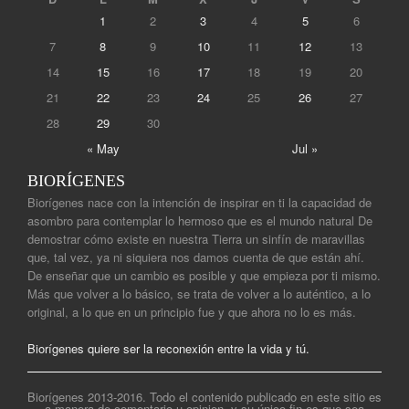
1
2
3
4
5
6
7
8
9
10
11
12
13
14
15
16
17
18
19
20
21
22
23
24
25
26
27
28
29
30
« May
Jul »
BIORÍGENES
Biorígenes nace con la intención de inspirar en ti la capacidad de
asombro para contemplar lo hermoso que es el mundo natural De
demostrar cómo existe en nuestra Tierra un sinfín de maravillas
que, tal vez, ya ni siquiera nos damos cuenta de que están ahí.
De enseñar que un cambio es posible y que empieza por ti mismo.
Más que volver a lo básico, se trata de volver a lo auténtico, a lo
original, a lo que en un principio fue y que ahora no lo es más.
Biorígenes quiere ser la reconexión entre la vida y tú.
Biorígenes 2013-2016. Todo el contenido publicado en este sitio es
a manera de comentario u opinion, y su único fin es que sea