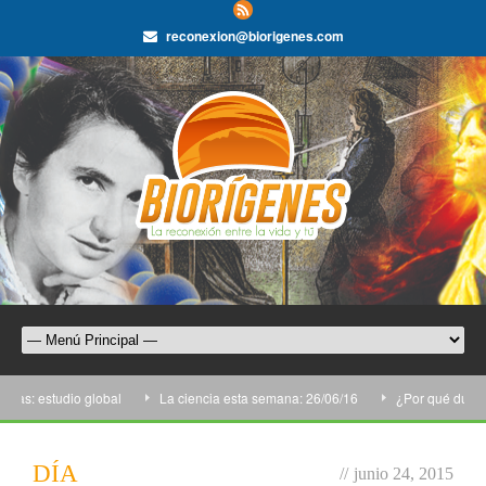
reconexion@biorigenes.com
cas: estudio global
La ciencia esta semana: 26/06/16
¿Por qué duele q
DÍA
//
junio 24, 2015