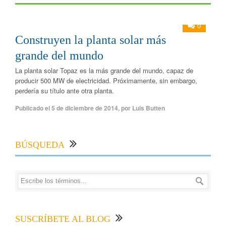
0
Construyen la planta solar más
grande del mundo
La planta solar Topaz es la más grande del mundo, capaz de
producir 500 MW de electricidad. Próximamente, sin embargo,
perdería su título ante otra planta.
Publicado el
5 de diciembre de 2014
,
por
Luis Butten
BÚSQUEDA
SUSCRÍBETE AL BLOG