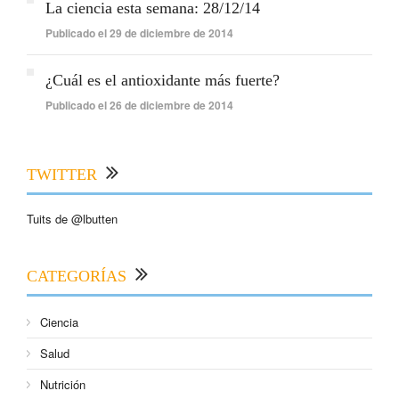
La ciencia esta semana: 28/12/14
Publicado el 29 de diciembre de 2014
¿Cuál es el antioxidante más fuerte?
Publicado el 26 de diciembre de 2014
TWITTER
Tuits de @lbutten
CATEGORÍAS
Ciencia
Salud
Nutrición